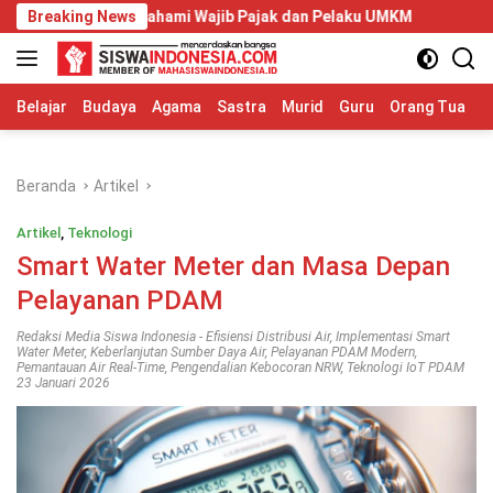
Langsung
ib Dipahami Wajib Pajak dan Pelaku UMKM
Breaking News
Telkom Universi
ke
konten
Belajar
Budaya
Agama
Sastra
Murid
Guru
Orang Tua
S
Beranda
Artikel
Artikel
,
Teknologi
Smart Water Meter dan Masa Depan
Pelayanan PDAM
Redaksi Media Siswa Indonesia
-
Efisiensi Distribusi Air
,
Implementasi Smart
Water Meter
,
Keberlanjutan Sumber Daya Air
,
Pelayanan PDAM Modern
,
Pemantauan Air Real-Time
,
Pengendalian Kebocoran NRW
,
Teknologi IoT PDAM
23 Januari 2026