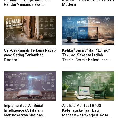
Pandai Memanusiakan
Modern
Manusia?
Ciri-Ciri Rumah Terkena Rayap
Ketika “Daring” dan “Luring”
yang Sering Terlambat
Tak Lagi Sekadar Istilah
Disadari
Teknis: Cermin Kelenturan
Bahasa Indonesia di Era
Digital
Implementasi Artificial
Analisis Manfaat BPJS
Intelligence (AI) dalam
Ketenagakerjaan bagi
Meningkatkan Kualitas
Mahasiswa Pekerja di Kota