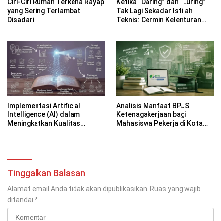
Ciri-Ciri Rumah Terkena Rayap
Ketika “Daring” dan “Luring”
yang Sering Terlambat
Tak Lagi Sekadar Istilah
Disadari
Teknis: Cermin Kelenturan
Bahasa Indonesia di Era
Digital
Implementasi Artificial
Analisis Manfaat BPJS
Intelligence (AI) dalam
Ketenagakerjaan bagi
Meningkatkan Kualitas
Mahasiswa Pekerja di Kota
Pembelajaran Sekolah Dasar
Tangerang Selatan
di Bangka Belitung
Tinggalkan Balasan
Alamat email Anda tidak akan dipublikasikan.
Ruas yang wajib
ditandai
*