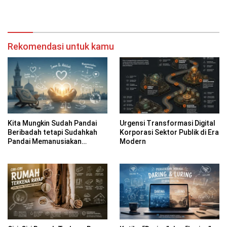
Pembelajaran Sekolah Dasar
Tangerang Selatan
di Bangka Belitung
Rekomendasi untuk kamu
Kita Mungkin Sudah Pandai
Urgensi Transformasi Digital
Beribadah tetapi Sudahkah
Korporasi Sektor Publik di Era
Pandai Memanusiakan
Modern
Manusia?