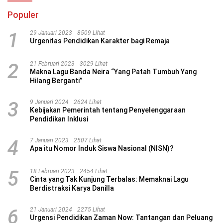
Populer
1
29 Januari 2023
8509 Lihat
Urgenitas Pendidikan Karakter bagi Remaja
2
21 Februari 2023
3029 Lihat
Makna Lagu Banda Neira “Yang Patah Tumbuh Yang
Hilang Berganti”
3
9 Januari 2024
2624 Lihat
Kebijakan Pemerintah tentang Penyelenggaraan
Pendidikan Inklusi
4
7 Januari 2023
2507 Lihat
Apa itu Nomor Induk Siswa Nasional (NISN)?
5
18 Februari 2023
2454 Lihat
Cinta yang Tak Kunjung Terbalas: Memaknai Lagu
Berdistraksi Karya Danilla
6
21 Januari 2024
2275 Lihat
Urgensi Pendidikan Zaman Now: Tantangan dan Peluang