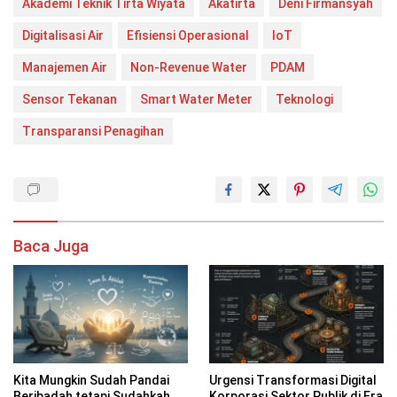
Akademi Teknik Tirta Wiyata
Akatirta
Deni Firmansyah
Digitalisasi Air
Efisiensi Operasional
IoT
Manajemen Air
Non-Revenue Water
PDAM
Sensor Tekanan
Smart Water Meter
Teknologi
Transparansi Penagihan
Baca Juga
Kita Mungkin Sudah Pandai
Urgensi Transformasi Digital
Beribadah tetapi Sudahkah
Korporasi Sektor Publik di Era