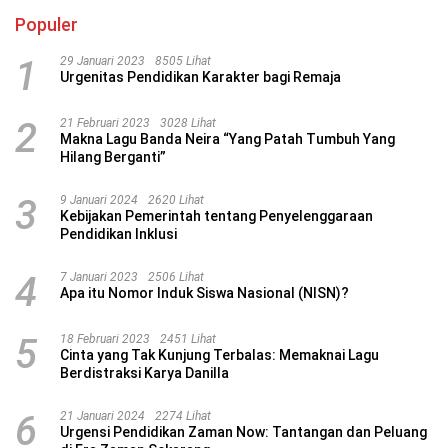
Populer
1
29 Januari 2023
8505 Lihat
Urgenitas Pendidikan Karakter bagi Remaja
2
21 Februari 2023
3028 Lihat
Makna Lagu Banda Neira “Yang Patah Tumbuh Yang
Hilang Berganti”
3
9 Januari 2024
2620 Lihat
Kebijakan Pemerintah tentang Penyelenggaraan
Pendidikan Inklusi
4
7 Januari 2023
2506 Lihat
Apa itu Nomor Induk Siswa Nasional (NISN)?
5
18 Februari 2023
2451 Lihat
Cinta yang Tak Kunjung Terbalas: Memaknai Lagu
Berdistraksi Karya Danilla
6
21 Januari 2024
2274 Lihat
Urgensi Pendidikan Zaman Now: Tantangan dan Peluang