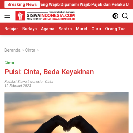
Langsung
Tahun 2026 yang Wajib Dipahami Wajib Pajak dan Pelaku UMKM
Breaking News
ke
konten
Belajar
Budaya
Agama
Sastra
Murid
Guru
Orang Tua
S
Beranda
Cinta
Cinta
Puisi: Cinta, Beda Keyakinan
Redaksi Siswa Indonesia
-
Cinta
12 Februari 2023