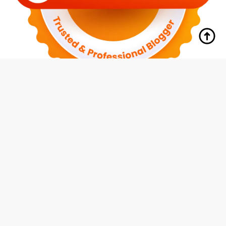
tutup
Indeks
Kode Etik
Redaksi
Disclaimer
Pedoman Media Siber
Privacy Policy
Hubungi Kami
© 2026 Media Siswa Indonesia (MMI Group)