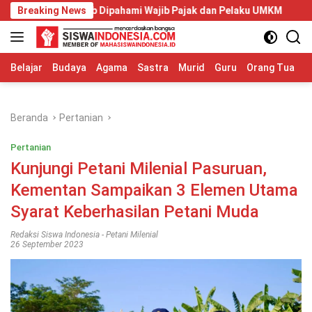
Langsung
ang Wajib Dipahami Wajib Pajak dan Pelaku UMKM
Breaking News
Telkom U
ke
konten
Belajar
Budaya
Agama
Sastra
Murid
Guru
Orang Tua
S
Beranda
Pertanian
Pertanian
Kunjungi Petani Milenial Pasuruan,
Kementan Sampaikan 3 Elemen Utama
Syarat Keberhasilan Petani Muda
Redaksi Siswa Indonesia
-
Petani Milenial
26 September 2023