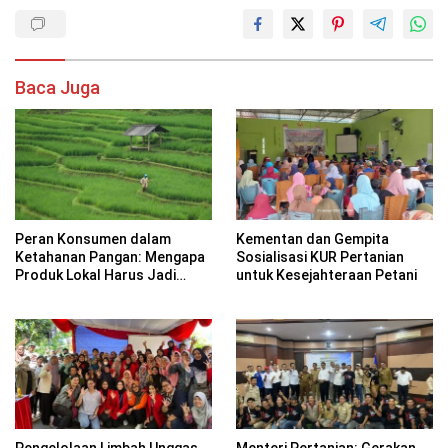
Baca Juga
Peran Konsumen dalam
Kementan dan Gempita
Ketahanan Pangan: Mengapa
Sosialisasi KUR Pertanian
Produk Lokal Harus Jadi
untuk Kesejahteraan Petani
Pilihan?