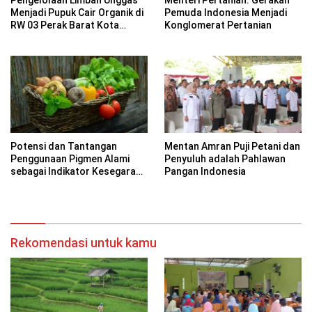
Pengelolaan Limbah Unggas
Menteri Pertanian: Gerakan
Menjadi Pupuk Cair Organik di
Pemuda Indonesia Menjadi
RW 03 Perak Barat Kota
Konglomerat Pertanian
Surabaya
Potensi dan Tantangan
Mentan Amran Puji Petani dan
Penggunaan Pigmen Alami
Penyuluh adalah Pahlawan
sebagai Indikator Kesegaran
Pangan Indonesia
pada Kemasan Cerdas
Rekomendasi untuk kamu