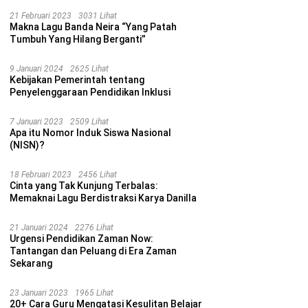
21 Februari 2023
3031 Lihat
Makna Lagu Banda Neira “Yang Patah
Tumbuh Yang Hilang Berganti”
9 Januari 2024
2625 Lihat
Kebijakan Pemerintah tentang
Penyelenggaraan Pendidikan Inklusi
7 Januari 2023
2509 Lihat
Apa itu Nomor Induk Siswa Nasional
(NISN)?
18 Februari 2023
2456 Lihat
Cinta yang Tak Kunjung Terbalas:
Memaknai Lagu Berdistraksi Karya Danilla
21 Januari 2024
2276 Lihat
Urgensi Pendidikan Zaman Now:
Tantangan dan Peluang di Era Zaman
Sekarang
23 Januari 2023
1965 Lihat
20+ Cara Guru Mengatasi Kesulitan Belajar