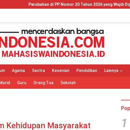
 di PP Nomor 20 Tahun 2026 yang Wajib Dipahami Wajib Pajak dan
um
Agama
Sastra
Kesenian
Pendidikan
Lainnya
Murid
Guru
Orang Tua
Sekolah
Pop
1
am Kehidupan Masyarakat