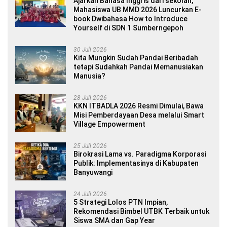
Ajarkan Bahasa Inggris dari sekolah,
Mahasiswa UB MMD 2026 Luncurkan E-
book Dwibahasa How to Introduce
Yourself di SDN 1 Sumberngepoh
30 Juli 2026
Kita Mungkin Sudah Pandai Beribadah
tetapi Sudahkah Pandai Memanusiakan
Manusia?
28 Juli 2026
KKN ITBADLA 2026 Resmi Dimulai, Bawa
Misi Pemberdayaan Desa melalui Smart
Village Empowerment
25 Juli 2026
Birokrasi Lama vs. Paradigma Korporasi
Publik: Implementasinya di Kabupaten
Banyuwangi
24 Juli 2026
5 Strategi Lolos PTN Impian,
Rekomendasi Bimbel UTBK Terbaik untuk
Siswa SMA dan Gap Year