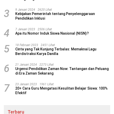
3
9 Januari 2024
2620 Lihat
Kebijakan Pemerintah tentang Penyelenggaraan
Pendidikan Inklusi
4
7 Januari 2023
2506 Lihat
Apa itu Nomor Induk Siswa Nasional (NISN)?
5
18 Februari 2023
2451 Lihat
Cinta yang Tak Kunjung Terbalas: Memaknai Lagu
Berdistraksi Karya Danilla
6
21 Januari 2024
2273 Lihat
Urgensi Pendidikan Zaman Now: Tantangan dan Peluang
di Era Zaman Sekarang
7
23 Januari 2023
1961 Lihat
20+ Cara Guru Mengatasi Kesulitan Belajar Siswa: 100%
Efektif
Terbaru