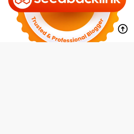
tutup
Indeks
Kode Etik
Redaksi
Disclaimer
Pedoman Media Siber
Privacy Policy
Hubungi Kami