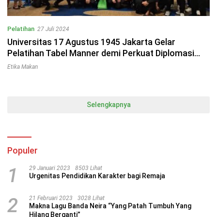
Pelatihan
27 Juli 2024
Universitas 17 Agustus 1945 Jakarta Gelar
Pelatihan Tabel Manner demi Perkuat Diplomasi
dan Hubungan Internasional melalui Etika Makan
Etika Makan
Selengkapnya
Populer
1
29 Januari 2023
8503 Lihat
Urgenitas Pendidikan Karakter bagi Remaja
2
21 Februari 2023
3028 Lihat
Makna Lagu Banda Neira “Yang Patah Tumbuh Yang
Hilang Berganti”