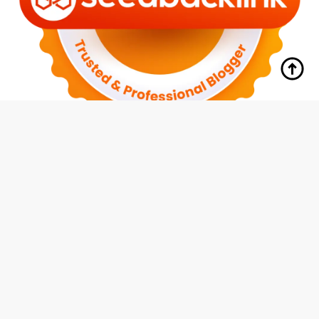
tutup
Indeks
Kode Etik
Redaksi
Disclaimer
Pedoman Media Siber
Privacy Policy
Hubungi Kami