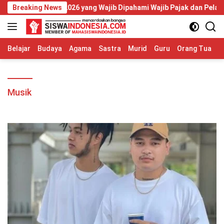
Langsung
or 20 Tahun 2026 yang Wajib Dipahami Wajib Pajak dan Pelaku UM
Breaking News
ke
konten
Belajar
Budaya
Agama
Sastra
Murid
Guru
Orang Tua
S
Musik