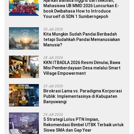
Ajarkan Bahasa Inggris dari sekolah,
Mahasiswa UB MMD 2026 Luncurkan E-
book Dwibahasa How to Introduce
Yourself di SDN 1 Sumberngepoh
30 Juli 2026
Kita Mungkin Sudah Pandai Beribadah
tetapi Sudahkah Pandai Memanusiakan
Manusia?
28 Juli 2026
KKN ITBADLA 2026 Resmi Dimulai, Bawa
Misi Pemberdayaan Desa melalui Smart
Village Empowerment
25 Juli 2026
Birokrasi Lama vs. Paradigma Korporasi
Publik: Implementasinya di Kabupaten
Banyuwangi
24 Juli 2026
5 Strategi Lolos PTN Impian,
Rekomendasi Bimbel UTBK Terbaik untuk
Siswa SMA dan Gap Year