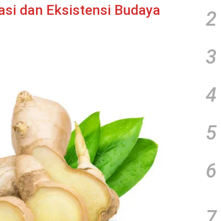
asi dan Eksistensi Budaya
2
3
4
5
6
7