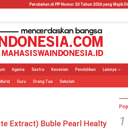
n di PP Nomor 20 Tahun 2026 yang Wajib Dipahami Wajib Pajak da
um
Agama
Sastra
Kesenian
Pendidikan
Lainnya
Murid
Guru
Orang Tua
Sekolah
Pop
1
e Extract) Buble Pearl Healty