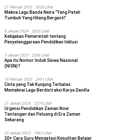
21 Februari 2023
3028 Lihat
Makna Lagu Banda Neira “Yang Patah
Tumbuh Yang Hilang Berganti”
9 Januari 2024
2620 Lihat
Kebijakan Pemerintah tentang
Penyelenggaraan Pendidikan Inklusi
7 Januari 2023
2506 Lihat
Apa itu Nomor Induk Siswa Nasional
(NISN)?
18 Februari 2023
2451 Lihat
Cinta yang Tak Kunjung Terbalas:
Memaknai Lagu Berdistraksi Karya Danilla
21 Januari 2024
2274 Lihat
Urgensi Pendidikan Zaman Now:
Tantangan dan Peluang di Era Zaman
Sekarang
23 Januari 2023
1962 Lihat
20+ Cara Guru Mengatasi Kesulitan Belajar