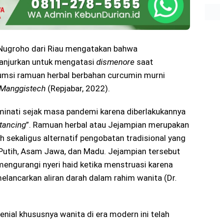
Nugroho dari Riau mengatakan bahwa
anjurkan untuk mengatasi
dismenore
saat
msi ramuan herbal berbahan curcumin murni
Manggistech
(Repjabar, 2022).
minati sejak masa pandemi karena diberlakukannya
stancing
”. Ramuan herbal atau Jejampian merupakan
 sekaligus alternatif pengobatan tradisional yang
t Putih, Asam Jawa, dan Madu. Jejampian tersebut
ngurangi nyeri haid ketika menstruasi karena
ancarkan aliran darah dalam rahim wanita (Dr.
enial khususnya wanita di era modern ini telah