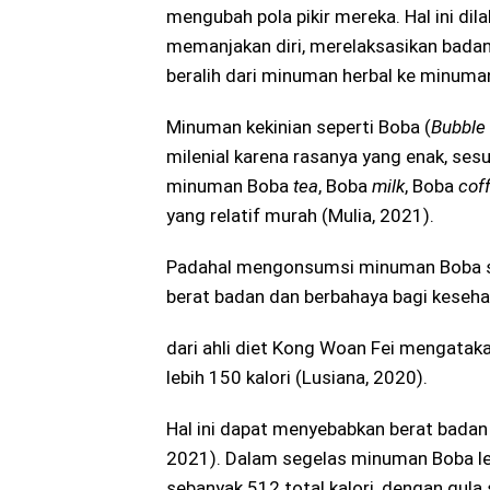
mengubah pola pikir mereka. Hal ini di
memanjakan diri, merelaksasikan bada
beralih dari minuman herbal ke minuman
Minuman kekinian seperti Boba (
Bubble 
milenial karena rasanya yang enak, ses
minuman Boba
tea
, Boba
milk
, Boba
cof
yang relatif murah (Mulia, 2021).
Padahal mengonsumsi minuman Boba se
berat badan dan berbahaya bagi keseh
dari ahli diet Kong Woan Fei mengata
lebih 150 kalori (Lusiana, 2020).
Hal ini dapat menyebabkan berat badan na
2021). Dalam segelas minuman Boba 
sebanyak 512 total kalori, dengan gula