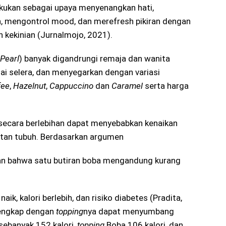
lakukan sebagai upaya menyenangkan hati,
n, mengontrol mood, dan merefresh pikiran dengan
 kekinian (Jurnalmojo, 2021).
Pearl
) banyak digandrungi remaja dan wanita
uai selera, dan menyegarkan dengan variasi
fee
,
Hazelnut
,
Cappuccino
dan
Caramel
serta harga
cara berlebihan dapat menyebabkan kenaikan
atan tubuh. Berdasarkan argumen
kan bahwa satu butiran boba mengandung kurang
ik, kalori berlebih, dan risiko diabetes (Pradita,
lengkap dengan
topping
nya dapat menyumbang
 sebanyak 152 kalori,
topping
Boba 106 kalori, dan