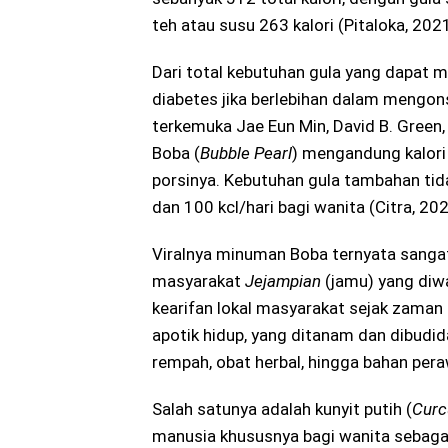
teh atau susu 263 kalori (Pitaloka, 2021
Dari total kebutuhan gula yang dapat m
diabetes jika berlebihan dalam mengons
terkemuka Jae Eun Min, David B. Gre
Boba (
Bubble Pearl
) mengandung kalori
porsinya. Kebutuhan gula tambahan tida
dan 100 kcl/hari bagi wanita (Citra, 202
Viralnya minuman Boba ternyata sanga
masyarakat
Jejampian
(jamu) yang diw
kearifan lokal masyarakat sejak zaman
apotik hidup, yang ditanam dan dibudi
rempah, obat herbal, hingga bahan per
Salah satunya adalah kunyit putih (
Curc
manusia khususnya bagi wanita sebagai