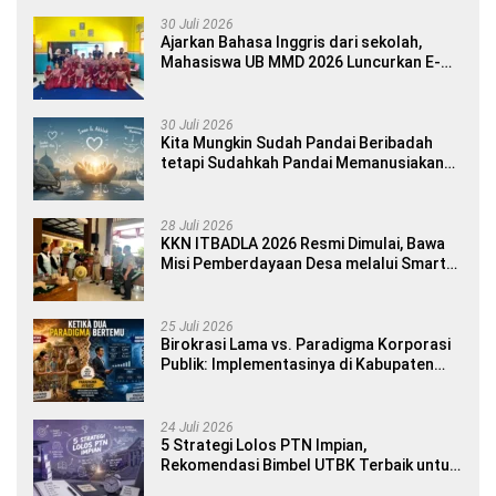
30 Juli 2026
Ajarkan Bahasa Inggris dari sekolah,
Mahasiswa UB MMD 2026 Luncurkan E-
book Dwibahasa How to Introduce
Yourself di SDN 1 Sumberngepoh
30 Juli 2026
Kita Mungkin Sudah Pandai Beribadah
tetapi Sudahkah Pandai Memanusiakan
Manusia?
28 Juli 2026
KKN ITBADLA 2026 Resmi Dimulai, Bawa
Misi Pemberdayaan Desa melalui Smart
Village Empowerment
25 Juli 2026
Birokrasi Lama vs. Paradigma Korporasi
Publik: Implementasinya di Kabupaten
Banyuwangi
24 Juli 2026
5 Strategi Lolos PTN Impian,
Rekomendasi Bimbel UTBK Terbaik untuk
Siswa SMA dan Gap Year