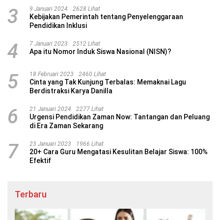
3
9 Januari 2024
2628 Lihat
Kebijakan Pemerintah tentang Penyelenggaraan
Pendidikan Inklusi
4
7 Januari 2023
2512 Lihat
Apa itu Nomor Induk Siswa Nasional (NISN)?
5
18 Februari 2023
2460 Lihat
Cinta yang Tak Kunjung Terbalas: Memaknai Lagu
Berdistraksi Karya Danilla
6
21 Januari 2024
2277 Lihat
Urgensi Pendidikan Zaman Now: Tantangan dan Peluang
di Era Zaman Sekarang
7
23 Januari 2023
1966 Lihat
20+ Cara Guru Mengatasi Kesulitan Belajar Siswa: 100%
Efektif
Terbaru