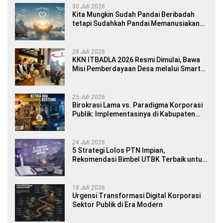
30 Juli 2026
Kita Mungkin Sudah Pandai Beribadah
tetapi Sudahkah Pandai Memanusiakan
Manusia?
28 Juli 2026
KKN ITBADLA 2026 Resmi Dimulai, Bawa
Misi Pemberdayaan Desa melalui Smart
Village Empowerment
25 Juli 2026
Birokrasi Lama vs. Paradigma Korporasi
Publik: Implementasinya di Kabupaten
Banyuwangi
24 Juli 2026
5 Strategi Lolos PTN Impian,
Rekomendasi Bimbel UTBK Terbaik untuk
Siswa SMA dan Gap Year
18 Juli 2026
Urgensi Transformasi Digital Korporasi
Sektor Publik di Era Modern