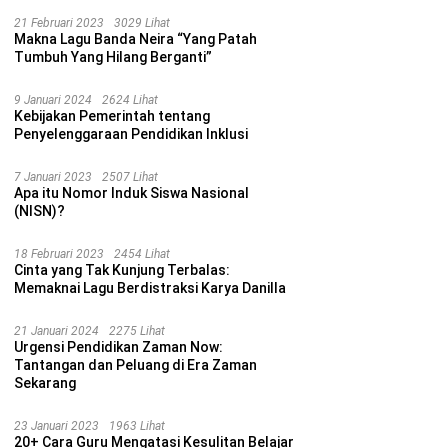
21 Februari 2023
3029 Lihat
Makna Lagu Banda Neira “Yang Patah
Tumbuh Yang Hilang Berganti”
9 Januari 2024
2624 Lihat
Kebijakan Pemerintah tentang
Penyelenggaraan Pendidikan Inklusi
7 Januari 2023
2507 Lihat
Apa itu Nomor Induk Siswa Nasional
(NISN)?
18 Februari 2023
2454 Lihat
Cinta yang Tak Kunjung Terbalas:
Memaknai Lagu Berdistraksi Karya Danilla
21 Januari 2024
2275 Lihat
Urgensi Pendidikan Zaman Now:
Tantangan dan Peluang di Era Zaman
Sekarang
23 Januari 2023
1963 Lihat
20+ Cara Guru Mengatasi Kesulitan Belajar