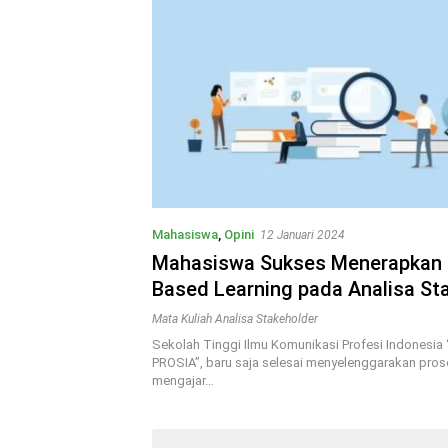
Mahasiswa
,
Opini
12 Januari 2024
Mahasiswa Sukses Menerapkan 
Based Learning pada Analisa St
terkait Tanggung Jawab Sosial 
Mata Kuliah Analisa Stakeholder
Sekolah Tinggi Ilmu Komunikasi Profesi Indonesi
PROSIA”, baru saja selesai menyelenggarakan prose
mengajar…