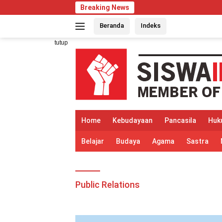
Langsung
Breaking News
ke
Beranda
Indeks
konten
tutup
Home
Kebudayaan
Pancasila
Huk
Belajar
Budaya
Agama
Sastra
Public Relations