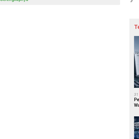
T
31
Pe
Wa