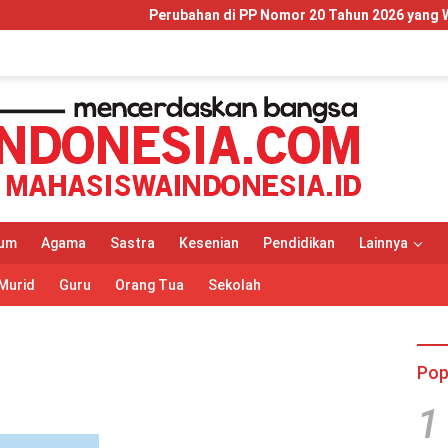
Perubahan di PP Nomor 20 Tahun 2026 yang Wajib Dipah
um
Agama
Sastra
Kesenian
Pendidikan
Lainnya
Murid
Guru
Orang Tua
Sekolah
Pop
1