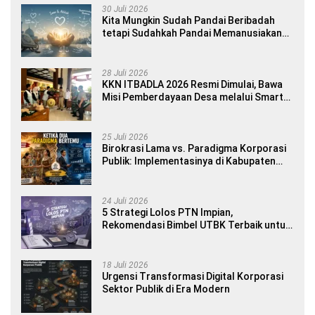
30 Juli 2026
Kita Mungkin Sudah Pandai Beribadah
tetapi Sudahkah Pandai Memanusiakan
Manusia?
28 Juli 2026
KKN ITBADLA 2026 Resmi Dimulai, Bawa
Misi Pemberdayaan Desa melalui Smart
Village Empowerment
25 Juli 2026
Birokrasi Lama vs. Paradigma Korporasi
Publik: Implementasinya di Kabupaten
Banyuwangi
24 Juli 2026
5 Strategi Lolos PTN Impian,
Rekomendasi Bimbel UTBK Terbaik untuk
Siswa SMA dan Gap Year
18 Juli 2026
Urgensi Transformasi Digital Korporasi
Sektor Publik di Era Modern