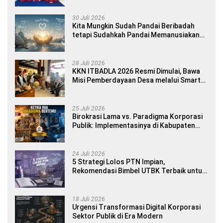
Yourself di SDN 1 Sumberngepoh
30 Juli 2026
Kita Mungkin Sudah Pandai Beribadah
tetapi Sudahkah Pandai Memanusiakan
Manusia?
28 Juli 2026
KKN ITBADLA 2026 Resmi Dimulai, Bawa
Misi Pemberdayaan Desa melalui Smart
Village Empowerment
25 Juli 2026
Birokrasi Lama vs. Paradigma Korporasi
Publik: Implementasinya di Kabupaten
Banyuwangi
24 Juli 2026
5 Strategi Lolos PTN Impian,
Rekomendasi Bimbel UTBK Terbaik untuk
Siswa SMA dan Gap Year
18 Juli 2026
Urgensi Transformasi Digital Korporasi
Sektor Publik di Era Modern