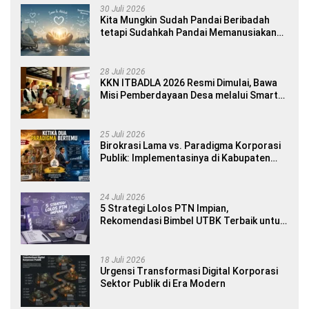
30 Juli 2026
Kita Mungkin Sudah Pandai Beribadah
tetapi Sudahkah Pandai Memanusiakan
Manusia?
28 Juli 2026
KKN ITBADLA 2026 Resmi Dimulai, Bawa
Misi Pemberdayaan Desa melalui Smart
Village Empowerment
25 Juli 2026
Birokrasi Lama vs. Paradigma Korporasi
Publik: Implementasinya di Kabupaten
Banyuwangi
24 Juli 2026
5 Strategi Lolos PTN Impian,
Rekomendasi Bimbel UTBK Terbaik untuk
Siswa SMA dan Gap Year
18 Juli 2026
Urgensi Transformasi Digital Korporasi
Sektor Publik di Era Modern