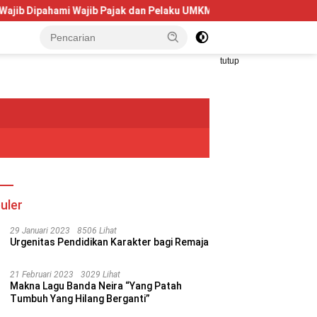
hami Wajib Pajak dan Pelaku UMKM
Telkom University Doron
tutup
uler
29 Januari 2023
8506 Lihat
Urgenitas Pendidikan Karakter bagi Remaja
21 Februari 2023
3029 Lihat
Makna Lagu Banda Neira “Yang Patah
Tumbuh Yang Hilang Berganti”