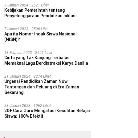
9 Januari 2024
2621 Lihat
Kebijakan Pemerintah tentang
Penyelenggaraan Pendidikan Inklusi
7 Januari 2023
2506 Lihat
Apa itu Nomor Induk Siswa Nasional
(NISN)?
18 Februari 2023
2451 Lihat
Cinta yang Tak Kunjung Terbalas:
Memaknai Lagu Berdistraksi Karya Danilla
21 Januari 2024
2274 Lihat
Urgensi Pendidikan Zaman Now:
Tantangan dan Peluang di Era Zaman
Sekarang
23 Januari 2023
1962 Lihat
20+ Cara Guru Mengatasi Kesulitan Belajar
Siswa: 100% Efektif