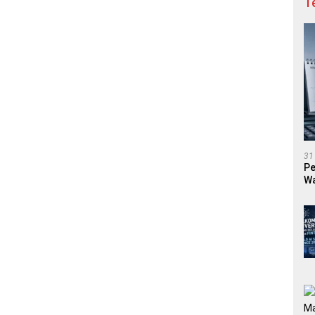
T
31
Pe
Wa