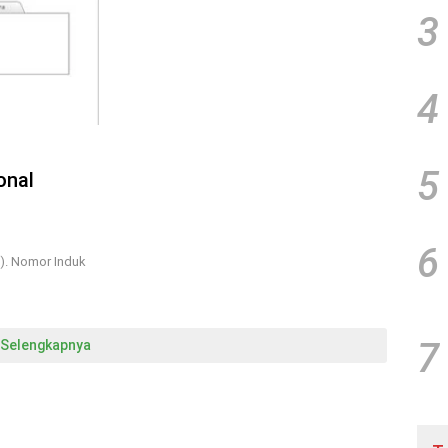
3
4
5
onal
6
). Nomor Induk
7
Selengkapnya