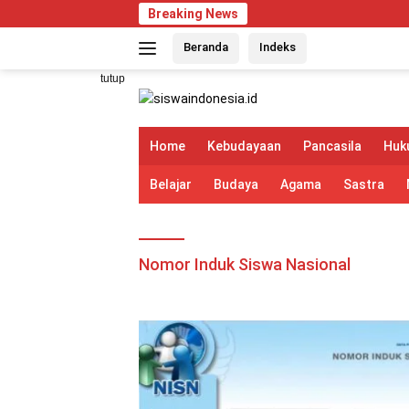
Langsung
Breaking News
ke
Beranda
Indeks
konten
tutup
Home
Kebudayaan
Pancasila
Huk
Belajar
Budaya
Agama
Sastra
Nomor Induk Siswa Nasional