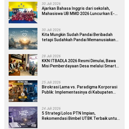
30 Juli 2026
Ajarkan Bahasa Inggris dari sekolah,
Mahasiswa UB MMD 2026 Luncurkan E-
book Dwibahasa How to Introduce
Yourself di SDN 1 Sumberngepoh
30 Juli 2026
Kita Mungkin Sudah Pandai Beribadah
tetapi Sudahkah Pandai Memanusiakan
Manusia?
28 Juli 2026
KKN ITBADLA 2026 Resmi Dimulai, Bawa
Misi Pemberdayaan Desa melalui Smart
Village Empowerment
25 Juli 2026
Birokrasi Lama vs. Paradigma Korporasi
Publik: Implementasinya di Kabupaten
Banyuwangi
24 Juli 2026
5 Strategi Lolos PTN Impian,
Rekomendasi Bimbel UTBK Terbaik untuk
Siswa SMA dan Gap Year