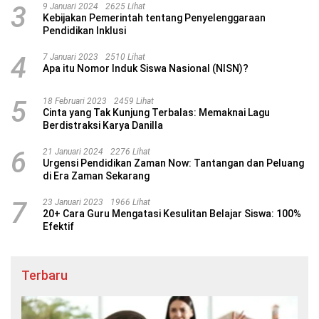
3
9 Januari 2024
2625 Lihat
Kebijakan Pemerintah tentang Penyelenggaraan
Pendidikan Inklusi
4
7 Januari 2023
2510 Lihat
Apa itu Nomor Induk Siswa Nasional (NISN)?
5
18 Februari 2023
2459 Lihat
Cinta yang Tak Kunjung Terbalas: Memaknai Lagu
Berdistraksi Karya Danilla
6
21 Januari 2024
2276 Lihat
Urgensi Pendidikan Zaman Now: Tantangan dan Peluang
di Era Zaman Sekarang
7
23 Januari 2023
1966 Lihat
20+ Cara Guru Mengatasi Kesulitan Belajar Siswa: 100%
Efektif
Terbaru