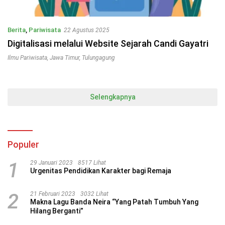
Berita
,
Pariwisata
22 Agustus 2025
Digitalisasi melalui Website Sejarah Candi Gayatri
Ilmu Pariwisata
,
Jawa Timur
,
Tulungagung
Selengkapnya
Populer
1
29 Januari 2023
8517 Lihat
Urgenitas Pendidikan Karakter bagi Remaja
2
21 Februari 2023
3032 Lihat
Makna Lagu Banda Neira “Yang Patah Tumbuh Yang
Hilang Berganti”