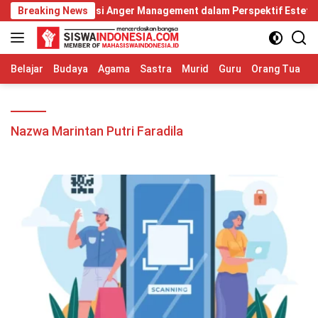
Langsung
n Diri: Relevansi Anger Management dalam Perspektif Estetika H
Breaking News
ke
konten
Belajar
Budaya
Agama
Sastra
Murid
Guru
Orang Tua
S
Nazwa Marintan Putri Faradila