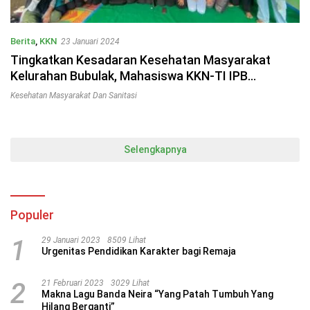
Berita
,
KKN
23 Januari 2024
Tingkatkan Kesadaran Kesehatan Masyarakat
Kelurahan Bubulak, Mahasiswa KKN-TI IPB
Melakukan Sosialisasi Edukasi Kesehatan
Kesehatan Masyarakat Dan Sanitasi
Masyarakat dan Sanitasi
Selengkapnya
Populer
1
29 Januari 2023
8509 Lihat
Urgenitas Pendidikan Karakter bagi Remaja
2
21 Februari 2023
3029 Lihat
Makna Lagu Banda Neira “Yang Patah Tumbuh Yang
Hilang Berganti”