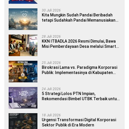
Yourself di SDN 1 Sumberngepoh
30 Juli 2026
Kita Mungkin Sudah Pandai Beribadah
tetapi Sudahkah Pandai Memanusiakan
Manusia?
28 Juli 2026
KKN ITBADLA 2026 Resmi Dimulai, Bawa
Misi Pemberdayaan Desa melalui Smart
Village Empowerment
25 Juli 2026
Birokrasi Lama vs. Paradigma Korporasi
Publik: Implementasinya di Kabupaten
Banyuwangi
24 Juli 2026
5 Strategi Lolos PTN Impian,
Rekomendasi Bimbel UTBK Terbaik untuk
Siswa SMA dan Gap Year
18 Juli 2026
Urgensi Transformasi Digital Korporasi
Sektor Publik di Era Modern