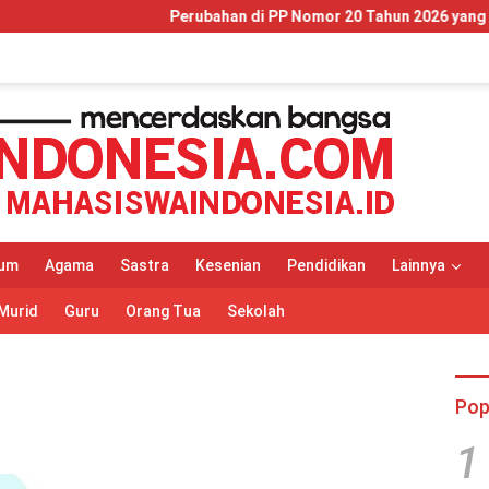
Perubahan di PP Nomor 20 Tahun 2026 yang Wajib Dipa
um
Agama
Sastra
Kesenian
Pendidikan
Lainnya
Murid
Guru
Orang Tua
Sekolah
Pop
1