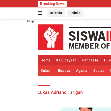
Langsung
Breaking News
ke
Beranda
Indeks
konten
tutup
Home
Kebudayaan
Pancasila
Huk
Belajar
Budaya
Agama
Sastra
Lukas Adriano Tarigan