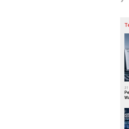
T
31
Pe
Wa