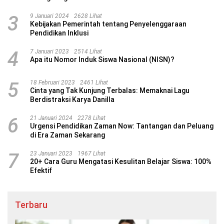
3
9 Januari 2024
2628 Lihat
Kebijakan Pemerintah tentang Penyelenggaraan
Pendidikan Inklusi
4
7 Januari 2023
2514 Lihat
Apa itu Nomor Induk Siswa Nasional (NISN)?
5
18 Februari 2023
2461 Lihat
Cinta yang Tak Kunjung Terbalas: Memaknai Lagu
Berdistraksi Karya Danilla
6
21 Januari 2024
2278 Lihat
Urgensi Pendidikan Zaman Now: Tantangan dan Peluang
di Era Zaman Sekarang
7
23 Januari 2023
1967 Lihat
20+ Cara Guru Mengatasi Kesulitan Belajar Siswa: 100%
Efektif
Terbaru