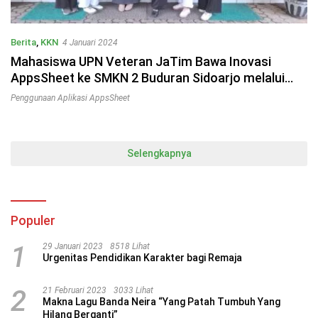
Berita
,
KKN
4 Januari 2024
Mahasiswa UPN Veteran JaTim Bawa Inovasi
AppsSheet ke SMKN 2 Buduran Sidoarjo melalui
Program KKN MBKM
Penggunaan Aplikasi AppsSheet
Selengkapnya
Populer
1
29 Januari 2023
8518 Lihat
Urgenitas Pendidikan Karakter bagi Remaja
2
21 Februari 2023
3033 Lihat
Makna Lagu Banda Neira “Yang Patah Tumbuh Yang
Hilang Berganti”