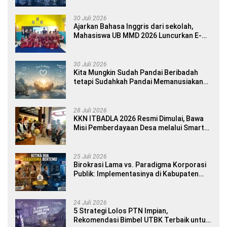
30 Juli 2026
Ajarkan Bahasa Inggris dari sekolah,
Mahasiswa UB MMD 2026 Luncurkan E-
book Dwibahasa How to Introduce
Yourself di SDN 1 Sumberngepoh
30 Juli 2026
Kita Mungkin Sudah Pandai Beribadah
tetapi Sudahkah Pandai Memanusiakan
Manusia?
28 Juli 2026
KKN ITBADLA 2026 Resmi Dimulai, Bawa
Misi Pemberdayaan Desa melalui Smart
Village Empowerment
25 Juli 2026
Birokrasi Lama vs. Paradigma Korporasi
Publik: Implementasinya di Kabupaten
Banyuwangi
24 Juli 2026
5 Strategi Lolos PTN Impian,
Rekomendasi Bimbel UTBK Terbaik untuk