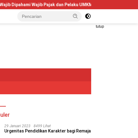
ami Wajib Pajak dan Pelaku UMKM
Telkom University Dorong
tutup
uler
29 Januari 2023
8499 Lihat
Urgenitas Pendidikan Karakter bagi Remaja