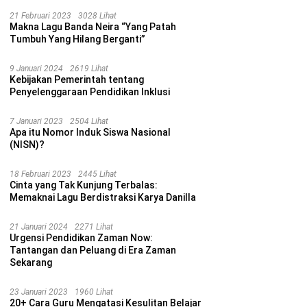
21 Februari 2023
3028 Lihat
Makna Lagu Banda Neira “Yang Patah
Tumbuh Yang Hilang Berganti”
9 Januari 2024
2619 Lihat
Kebijakan Pemerintah tentang
Penyelenggaraan Pendidikan Inklusi
7 Januari 2023
2504 Lihat
Apa itu Nomor Induk Siswa Nasional
(NISN)?
18 Februari 2023
2445 Lihat
Cinta yang Tak Kunjung Terbalas:
Memaknai Lagu Berdistraksi Karya Danilla
21 Januari 2024
2271 Lihat
Urgensi Pendidikan Zaman Now:
Tantangan dan Peluang di Era Zaman
Sekarang
23 Januari 2023
1960 Lihat
20+ Cara Guru Mengatasi Kesulitan Belajar