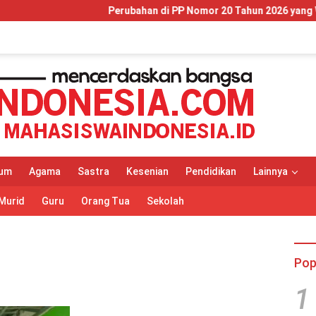
Perubahan di PP Nomor 20 Tahun 2026 yang Wajib Dipah
um
Agama
Sastra
Kesenian
Pendidikan
Lainnya
Murid
Guru
Orang Tua
Sekolah
Pop
1