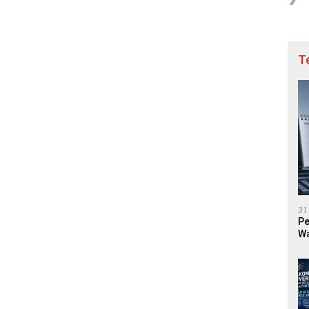
T
31
Pe
Wa