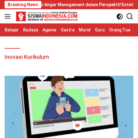
Langsung
n Diri: Relevansi Anger Management dalam Perspektif Estetika Hu
Breaking News
ke
konten
Belajar
Budaya
Agama
Sastra
Murid
Guru
Orang Tua
S
Inovasi Kurikulum