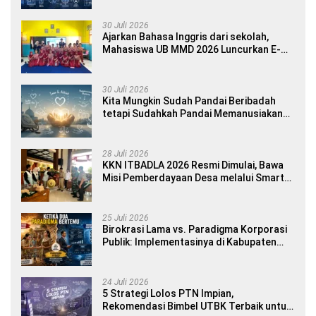
30 Juli 2026
Ajarkan Bahasa Inggris dari sekolah,
Mahasiswa UB MMD 2026 Luncurkan E-
book Dwibahasa How to Introduce
Yourself di SDN 1 Sumberngepoh
30 Juli 2026
Kita Mungkin Sudah Pandai Beribadah
tetapi Sudahkah Pandai Memanusiakan
Manusia?
28 Juli 2026
KKN ITBADLA 2026 Resmi Dimulai, Bawa
Misi Pemberdayaan Desa melalui Smart
Village Empowerment
25 Juli 2026
Birokrasi Lama vs. Paradigma Korporasi
Publik: Implementasinya di Kabupaten
Banyuwangi
24 Juli 2026
5 Strategi Lolos PTN Impian,
Rekomendasi Bimbel UTBK Terbaik untuk