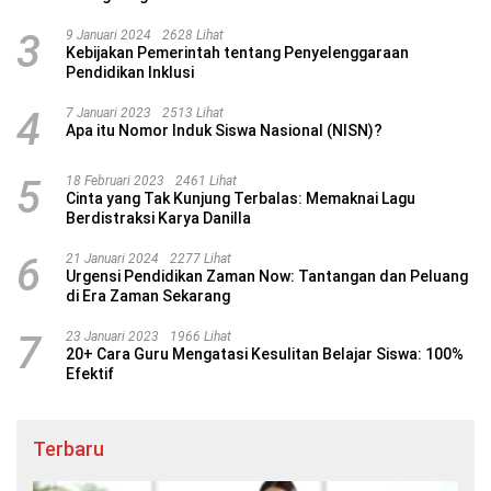
3
9 Januari 2024
2628 Lihat
Kebijakan Pemerintah tentang Penyelenggaraan
Pendidikan Inklusi
4
7 Januari 2023
2513 Lihat
Apa itu Nomor Induk Siswa Nasional (NISN)?
5
18 Februari 2023
2461 Lihat
Cinta yang Tak Kunjung Terbalas: Memaknai Lagu
Berdistraksi Karya Danilla
6
21 Januari 2024
2277 Lihat
Urgensi Pendidikan Zaman Now: Tantangan dan Peluang
di Era Zaman Sekarang
7
23 Januari 2023
1966 Lihat
20+ Cara Guru Mengatasi Kesulitan Belajar Siswa: 100%
Efektif
Terbaru