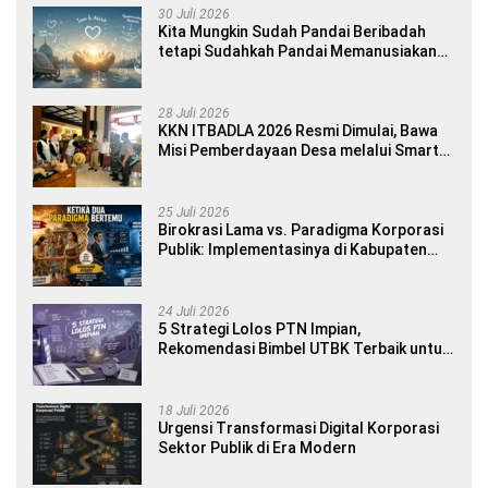
30 Juli 2026
Kita Mungkin Sudah Pandai Beribadah
tetapi Sudahkah Pandai Memanusiakan
Manusia?
28 Juli 2026
KKN ITBADLA 2026 Resmi Dimulai, Bawa
Misi Pemberdayaan Desa melalui Smart
Village Empowerment
25 Juli 2026
Birokrasi Lama vs. Paradigma Korporasi
Publik: Implementasinya di Kabupaten
Banyuwangi
24 Juli 2026
5 Strategi Lolos PTN Impian,
Rekomendasi Bimbel UTBK Terbaik untuk
Siswa SMA dan Gap Year
18 Juli 2026
Urgensi Transformasi Digital Korporasi
Sektor Publik di Era Modern