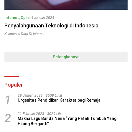
Internet
,
Opini
4 Januari 2024
Penyalahgunaan Teknologi di Indonesia
Keamanan Data Di Internet
Selengkapnya
Populer
1
29 Januari 2023
8509 Lihat
Urgenitas Pendidikan Karakter bagi Remaja
2
21 Februari 2023
3029 Lihat
Makna Lagu Banda Neira “Yang Patah Tumbuh Yang
Hilang Berganti”