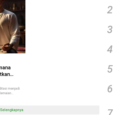
2
3
4
5
imana
tkan
6
itasi menjadi
edamaian…
7
Selengkapnya