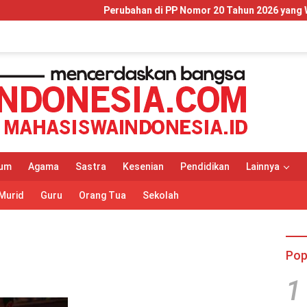
Perubahan di PP Nomor 20 Tahun 2026 yang Wajib Dip
um
Agama
Sastra
Kesenian
Pendidikan
Lainnya
Murid
Guru
Orang Tua
Sekolah
Pop
1