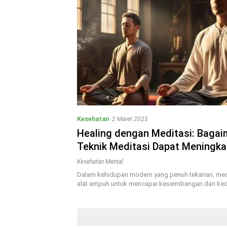
Kesehatan
2 Maret 2025
Healing dengan Meditasi: Baga
Teknik Meditasi Dapat Meningka
Kesadaran Spiritual
Kesehatan Mental
Dalam kehidupan modern yang penuh tekanan, med
alat ampuh untuk mencapai keseimbangan dan k