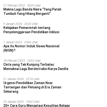
21 Februari 2023
3029 Lihat
Makna Lagu Banda Neira “Yang Patah
Tumbuh Yang Hilang Berganti”
9 Januari 2024
2623 Lihat
Kebijakan Pemerintah tentang
Penyelenggaraan Pendidikan Inklusi
7 Januari 2023
2506 Lihat
Apa itu Nomor Induk Siswa Nasional
(NISN)?
18 Februari 2023
2452 Lihat
Cinta yang Tak Kunjung Terbalas:
Memaknai Lagu Berdistraksi Karya Danilla
21 Januari 2024
2274 Lihat
Urgensi Pendidikan Zaman Now:
Tantangan dan Peluang di Era Zaman
Sekarang
23 Januari 2023
1962 Lihat
20+ Cara Guru Mengatasi Kesulitan Belajar