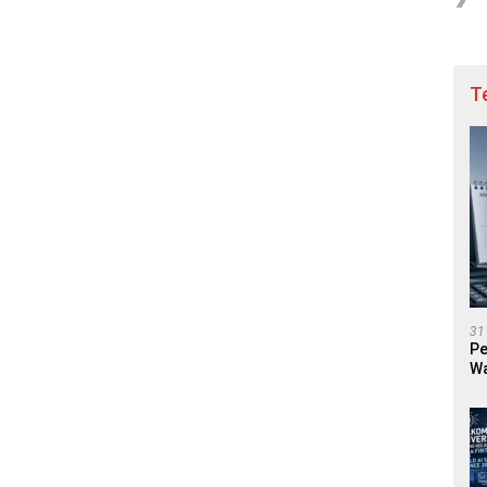
T
31
Pe
Wa