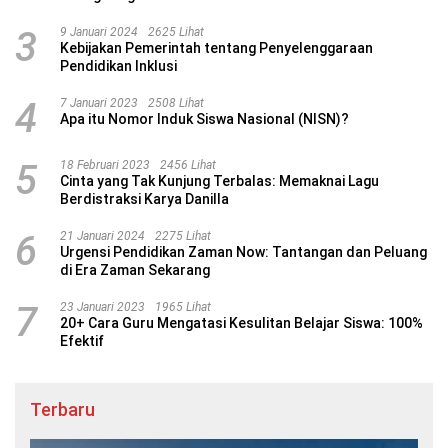
3
9 Januari 2024
2625 Lihat
Kebijakan Pemerintah tentang Penyelenggaraan
Pendidikan Inklusi
4
7 Januari 2023
2508 Lihat
Apa itu Nomor Induk Siswa Nasional (NISN)?
5
18 Februari 2023
2456 Lihat
Cinta yang Tak Kunjung Terbalas: Memaknai Lagu
Berdistraksi Karya Danilla
6
21 Januari 2024
2275 Lihat
Urgensi Pendidikan Zaman Now: Tantangan dan Peluang
di Era Zaman Sekarang
7
23 Januari 2023
1965 Lihat
20+ Cara Guru Mengatasi Kesulitan Belajar Siswa: 100%
Efektif
Terbaru