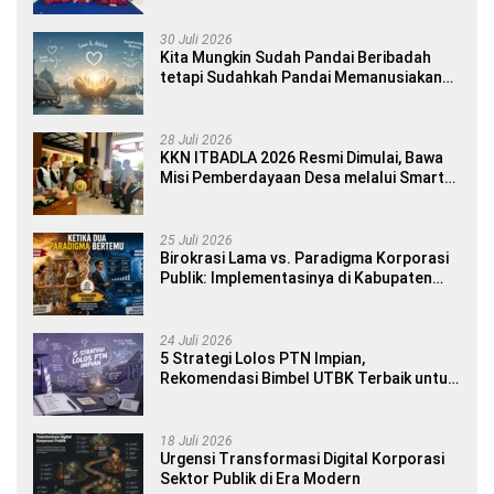
Yourself di SDN 1 Sumberngepoh
30 Juli 2026
Kita Mungkin Sudah Pandai Beribadah
tetapi Sudahkah Pandai Memanusiakan
Manusia?
28 Juli 2026
KKN ITBADLA 2026 Resmi Dimulai, Bawa
Misi Pemberdayaan Desa melalui Smart
Village Empowerment
25 Juli 2026
Birokrasi Lama vs. Paradigma Korporasi
Publik: Implementasinya di Kabupaten
Banyuwangi
24 Juli 2026
5 Strategi Lolos PTN Impian,
Rekomendasi Bimbel UTBK Terbaik untuk
Siswa SMA dan Gap Year
18 Juli 2026
Urgensi Transformasi Digital Korporasi
Sektor Publik di Era Modern