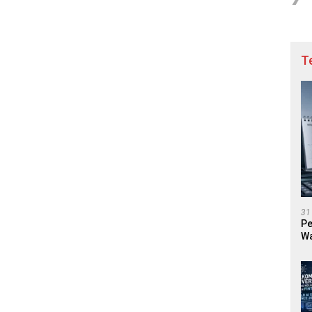
T
31
Pe
Wa