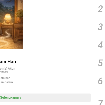
2
3
4
5
am Hari
ansial
,
Mitos
yarakat
6
am hari
kan dalam…
Selengkapnya
7