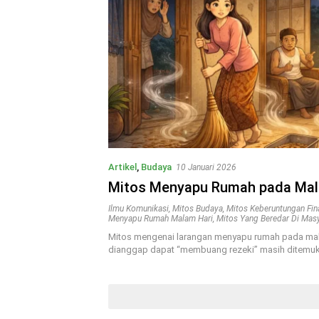
Artikel
,
Budaya
10 Januari 2026
Mitos Menyapu Rumah pada Mal
Ilmu Komunikasi
,
Mitos Budaya
,
Mitos Keberuntungan Fin
Menyapu Rumah Malam Hari
,
Mitos Yang Beredar Di Mas
Mitos mengenai larangan menyapu rumah pada mal
dianggap dapat “membuang rezeki” masih ditemu