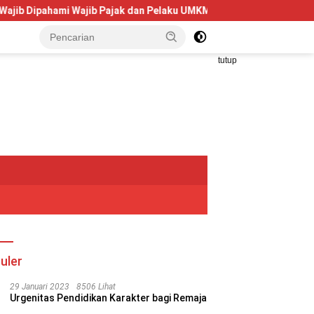
ami Wajib Pajak dan Pelaku UMKM
Telkom University Dorong
tutup
uler
29 Januari 2023
8506 Lihat
Urgenitas Pendidikan Karakter bagi Remaja