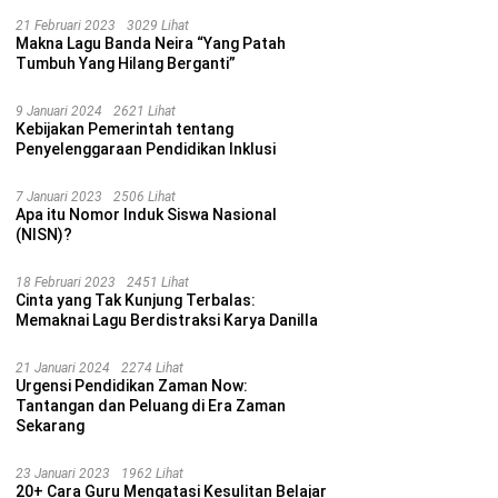
21 Februari 2023
3029 Lihat
Makna Lagu Banda Neira “Yang Patah
Tumbuh Yang Hilang Berganti”
9 Januari 2024
2621 Lihat
Kebijakan Pemerintah tentang
Penyelenggaraan Pendidikan Inklusi
7 Januari 2023
2506 Lihat
Apa itu Nomor Induk Siswa Nasional
(NISN)?
18 Februari 2023
2451 Lihat
Cinta yang Tak Kunjung Terbalas:
Memaknai Lagu Berdistraksi Karya Danilla
21 Januari 2024
2274 Lihat
Urgensi Pendidikan Zaman Now:
Tantangan dan Peluang di Era Zaman
Sekarang
23 Januari 2023
1962 Lihat
20+ Cara Guru Mengatasi Kesulitan Belajar