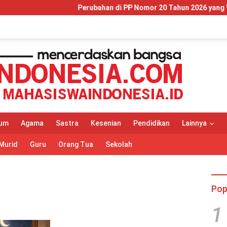
Perubahan di PP Nomor 20 Tahun 2026 yang Wajib Dipah
um
Agama
Sastra
Kesenian
Pendidikan
Lainnya
Murid
Guru
Orang Tua
Sekolah
Pop
1