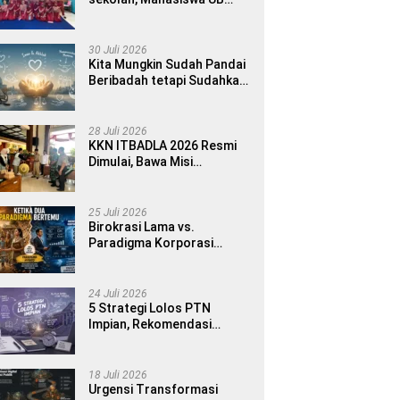
MMD 2026 Luncurkan E-
book Dwibahasa How to
Introduce Yourself di SDN
30 Juli 2026
1 Sumberngepoh
Kita Mungkin Sudah Pandai
Beribadah tetapi Sudahkah
Pandai Memanusiakan
Manusia?
28 Juli 2026
KKN ITBADLA 2026 Resmi
Dimulai, Bawa Misi
Pemberdayaan Desa
melalui Smart Village
Empowerment
25 Juli 2026
Birokrasi Lama vs.
Paradigma Korporasi
Publik: Implementasinya di
Kabupaten Banyuwangi
24 Juli 2026
5 Strategi Lolos PTN
Impian, Rekomendasi
Bimbel UTBK Terbaik untuk
Siswa SMA dan Gap Year
18 Juli 2026
Urgensi Transformasi