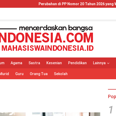
Perubahan di PP Nomor 20 Tahun 2026 yang Wajib Dipah
um
Agama
Sastra
Kesenian
Pendidikan
Lainnya
Murid
Guru
Orang Tua
Sekolah
Pop
1