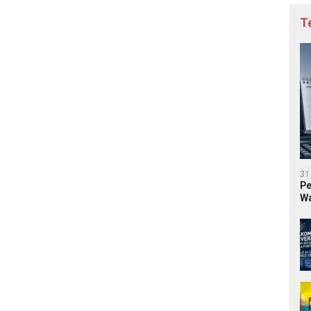
T
31
Pe
Wa