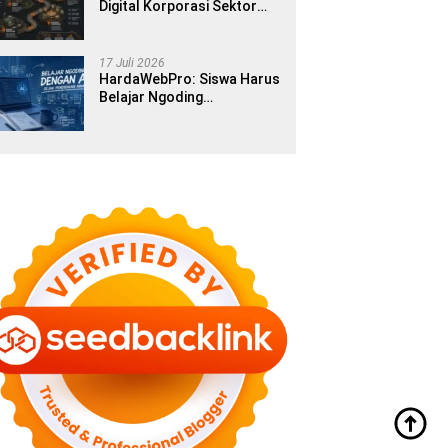
Digital Korporasi Sektor
Publik di Era Modern
17 Juli 2026
HardaWebPro: Siswa Harus
Belajar Ngoding
Menggunakan AI Sejak
Pendidikan Awal