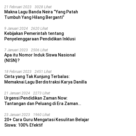
21 Februari 2023
3028 Lihat
Makna Lagu Banda Neira “Yang Patah
Tumbuh Yang Hilang Berganti”
9 Januari 2024
2620 Lihat
Kebijakan Pemerintah tentang
Penyelenggaraan Pendidikan Inklusi
7 Januari 2023
2506 Lihat
Apa itu Nomor Induk Siswa Nasional
(NISN)?
18 Februari 2023
2451 Lihat
Cinta yang Tak Kunjung Terbalas:
Memaknai Lagu Berdistraksi Karya Danilla
21 Januari 2024
2273 Lihat
Urgensi Pendidikan Zaman Now:
Tantangan dan Peluang di Era Zaman
Sekarang
23 Januari 2023
1960 Lihat
20+ Cara Guru Mengatasi Kesulitan Belajar
Siswa: 100% Efektif