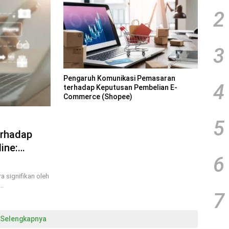
2
3
Pengaruh Komunikasi Pemasaran
4
terhadap Keputusan Pembelian E-
Commerce (Shopee)
5
erhadap
ine:
6
a signifikan oleh
m…
7
Selengkapnya