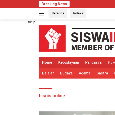
Langsung
Breaking News
ke
Beranda
Indeks
konten
tutup
Home
Kebudayaan
Pancasila
Huk
Belajar
Budaya
Agama
Sastra
bisnis online