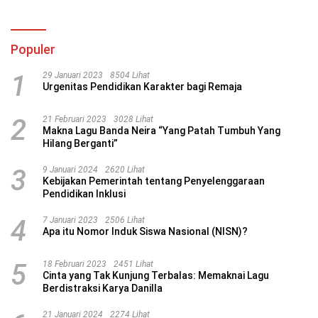
Populer
1
29 Januari 2023
8504 Lihat
Urgenitas Pendidikan Karakter bagi Remaja
2
21 Februari 2023
3028 Lihat
Makna Lagu Banda Neira “Yang Patah Tumbuh Yang
Hilang Berganti”
3
9 Januari 2024
2620 Lihat
Kebijakan Pemerintah tentang Penyelenggaraan
Pendidikan Inklusi
4
7 Januari 2023
2506 Lihat
Apa itu Nomor Induk Siswa Nasional (NISN)?
5
18 Februari 2023
2451 Lihat
Cinta yang Tak Kunjung Terbalas: Memaknai Lagu
Berdistraksi Karya Danilla
21 Januari 2024
2274 Lihat