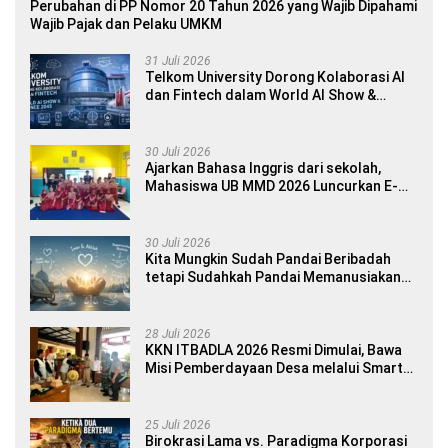
Perubahan di PP Nomor 20 Tahun 2026 yang Wajib Dipahami
Wajib Pajak dan Pelaku UMKM
31 Juli 2026
Telkom University Dorong Kolaborasi AI
dan Fintech dalam World AI Show &
Finance 2045
30 Juli 2026
Ajarkan Bahasa Inggris dari sekolah,
Mahasiswa UB MMD 2026 Luncurkan E-
book Dwibahasa How to Introduce
Yourself di SDN 1 Sumberngepoh
30 Juli 2026
Kita Mungkin Sudah Pandai Beribadah
tetapi Sudahkah Pandai Memanusiakan
Manusia?
28 Juli 2026
KKN ITBADLA 2026 Resmi Dimulai, Bawa
Misi Pemberdayaan Desa melalui Smart
Village Empowerment
25 Juli 2026
Birokrasi Lama vs. Paradigma Korporasi