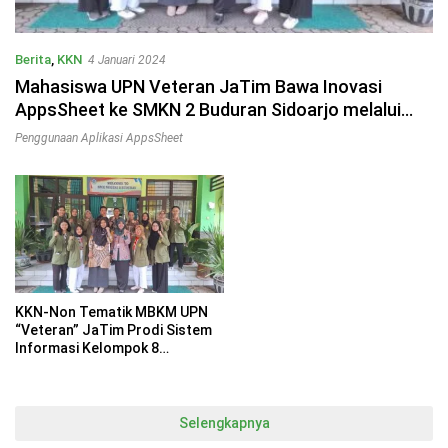
Berita
,
KKN
4 Januari 2024
Mahasiswa UPN Veteran JaTim Bawa Inovasi
AppsSheet ke SMKN 2 Buduran Sidoarjo melalui
Program KKN MBKM
Penggunaan Aplikasi AppsSheet
KKN-Non Tematik MBKM UPN
“Veteran” JaTim Prodi Sistem
Informasi Kelompok 8
Implementasikan Appsheets
untuk Peningkatan
Keterampilan Siswa SMK 2
Buduran Sidoarjo
Selengkapnya