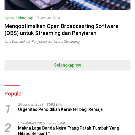
Opini
,
Teknologi
17 Januari 2024
Mengoptimalkan Open Broadcasting Software
(OBS) untuk Streaming dan Penyiaran
Ilmu Komunikasi
,
Penyiaran
,
Software
,
Streaming
Selengkapnya
Populer
1
29 Januari 2023
8508 Lihat
Urgenitas Pendidikan Karakter bagi Remaja
2
21 Februari 2023
3029 Lihat
Makna Lagu Banda Neira “Yang Patah Tumbuh Yang
Hilang Berganti”