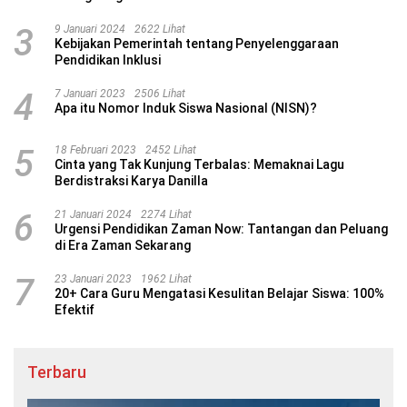
3
9 Januari 2024
2622 Lihat
Kebijakan Pemerintah tentang Penyelenggaraan
Pendidikan Inklusi
4
7 Januari 2023
2506 Lihat
Apa itu Nomor Induk Siswa Nasional (NISN)?
5
18 Februari 2023
2452 Lihat
Cinta yang Tak Kunjung Terbalas: Memaknai Lagu
Berdistraksi Karya Danilla
6
21 Januari 2024
2274 Lihat
Urgensi Pendidikan Zaman Now: Tantangan dan Peluang
di Era Zaman Sekarang
7
23 Januari 2023
1962 Lihat
20+ Cara Guru Mengatasi Kesulitan Belajar Siswa: 100%
Efektif
Terbaru