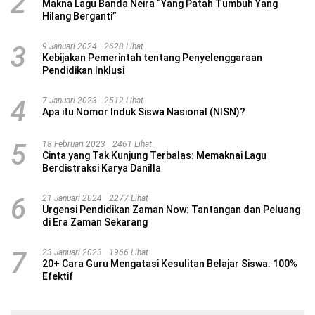
2
Makna Lagu Banda Neira “Yang Patah Tumbuh Yang
Hilang Berganti”
3
9 Januari 2024
2628 Lihat
Kebijakan Pemerintah tentang Penyelenggaraan
Pendidikan Inklusi
4
7 Januari 2023
2512 Lihat
Apa itu Nomor Induk Siswa Nasional (NISN)?
5
18 Februari 2023
2461 Lihat
Cinta yang Tak Kunjung Terbalas: Memaknai Lagu
Berdistraksi Karya Danilla
6
21 Januari 2024
2277 Lihat
Urgensi Pendidikan Zaman Now: Tantangan dan Peluang
di Era Zaman Sekarang
7
23 Januari 2023
1966 Lihat
20+ Cara Guru Mengatasi Kesulitan Belajar Siswa: 100%
Efektif