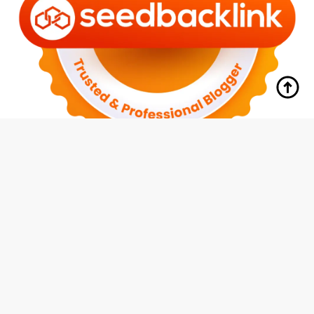
tutup
Indeks
Kode Etik
Redaksi
Disclaimer