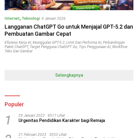
Internet
,
Teknologi
4 Januari 2026
Langganan ChatGPT Go untuk Menjajal GPT-5.2 dan
Pembuatan Gambar Cepat
Efisiensi Kerja AI
,
Keunggulan GPT-5.2
,
Limit Dan Performa AI
,
Perbandingan
Paket ChatGPT
,
Target Pengguna ChatGPT Go
,
Tips Penggunaan AI
,
Workflow
Teks Dan Gambar
Selengkapnya
Populer
1
29 Januari 2023
8517 Lihat
Urgenitas Pendidikan Karakter bagi Remaja
21 Februari 2023
3033 Lihat