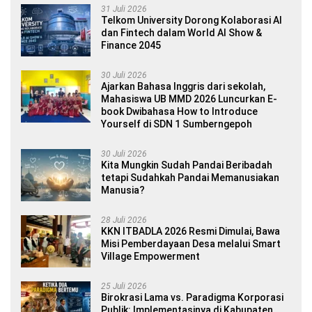
31 Juli 2026
Telkom University Dorong Kolaborasi AI
dan Fintech dalam World AI Show &
Finance 2045
30 Juli 2026
Ajarkan Bahasa Inggris dari sekolah,
Mahasiswa UB MMD 2026 Luncurkan E-
book Dwibahasa How to Introduce
Yourself di SDN 1 Sumberngepoh
30 Juli 2026
Kita Mungkin Sudah Pandai Beribadah
tetapi Sudahkah Pandai Memanusiakan
Manusia?
28 Juli 2026
KKN ITBADLA 2026 Resmi Dimulai, Bawa
Misi Pemberdayaan Desa melalui Smart
Village Empowerment
25 Juli 2026
Birokrasi Lama vs. Paradigma Korporasi
Publik: Implementasinya di Kabupaten