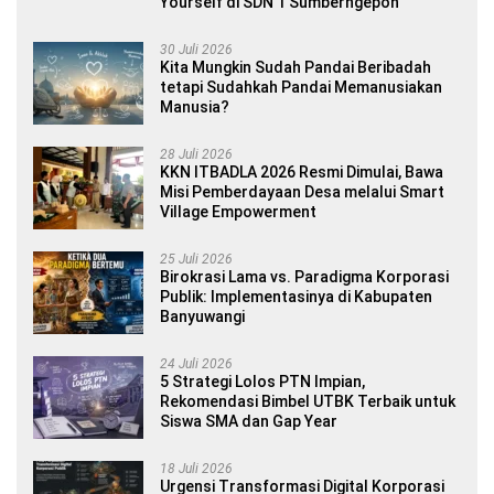
Yourself di SDN 1 Sumberngepoh
30 Juli 2026
Kita Mungkin Sudah Pandai Beribadah
tetapi Sudahkah Pandai Memanusiakan
Manusia?
28 Juli 2026
KKN ITBADLA 2026 Resmi Dimulai, Bawa
Misi Pemberdayaan Desa melalui Smart
Village Empowerment
25 Juli 2026
Birokrasi Lama vs. Paradigma Korporasi
Publik: Implementasinya di Kabupaten
Banyuwangi
24 Juli 2026
5 Strategi Lolos PTN Impian,
Rekomendasi Bimbel UTBK Terbaik untuk
Siswa SMA dan Gap Year
18 Juli 2026
Urgensi Transformasi Digital Korporasi