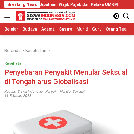
Langsung
ng Wajib Dipahami Wajib Pajak dan Pelaku UMKM
Breaking News
Telkom Un
ke
konten
Belajar
Budaya
Agama
Sastra
Murid
Guru
Orang Tua
S
Beranda
Kesehatan
Kesehatan
Penyebaran Penyakit Menular Seksual
di Tengah arus Globalisasi
Redaksi Siswa Indonesia
-
Penyakit Menular Seksual
11 Februari 2023