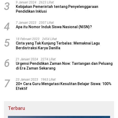
3
9 Januari 2024
2623 Lihat
Kebijakan Pemerintah tentang Penyelenggaraan
Pendidikan Inklusi
4
7 Januari 2023
2507 Lihat
Apa itu Nomor Induk Siswa Nasional (NISN)?
5
18 Februari 2023
2454 Lihat
Cinta yang Tak Kunjung Terbalas: Memaknai Lagu
Berdistraksi Karya Danilla
6
21 Januari 2024
2274 Lihat
Urgensi Pendidikan Zaman Now: Tantangan dan Peluang
di Era Zaman Sekarang
7
23 Januari 2023
1963 Lihat
20+ Cara Guru Mengatasi Kesulitan Belajar Siswa: 100%
Efektif
Terbaru