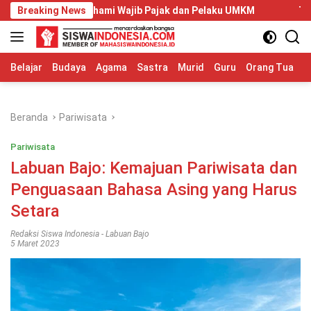
Langsung
Dipahami Wajib Pajak dan Pelaku UMKM
Breaking News
Telkom University 
ke
konten
Belajar
Budaya
Agama
Sastra
Murid
Guru
Orang Tua
S
Beranda
Pariwisata
Pariwisata
Labuan Bajo: Kemajuan Pariwisata dan
Penguasaan Bahasa Asing yang Harus
Setara
Redaksi Siswa Indonesia
-
Labuan Bajo
5 Maret 2023