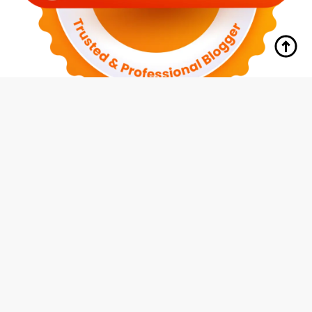
tutup
Indeks
Kode Etik
Redaksi
Disclaimer
Pedoman Media Siber
Privacy Policy
Hubungi Kami
© 2026 Media Siswa Indonesia (MMI Group)