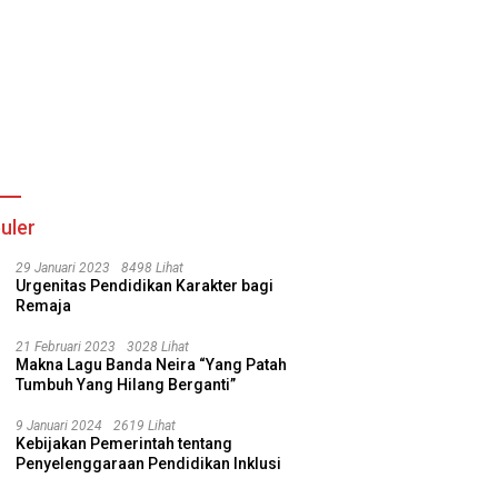
uler
29 Januari 2023
8498 Lihat
Urgenitas Pendidikan Karakter bagi
Remaja
21 Februari 2023
3028 Lihat
Makna Lagu Banda Neira “Yang Patah
Tumbuh Yang Hilang Berganti”
9 Januari 2024
2619 Lihat
Kebijakan Pemerintah tentang
Penyelenggaraan Pendidikan Inklusi