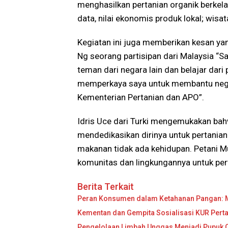
menghasilkan pertanian organik berkel
data, nilai ekonomis produk lokal; wisa
Kegiatan ini juga memberikan kesan yan
Ng seorang partisipan dari Malaysia “S
teman dari negara lain dan belajar dar
memperkaya saya untuk membantu neg
Kementerian Pertanian dan APO”.
Idris Uce dari Turki mengemukakan b
mendedikasikan dirinya untuk pertanian
makanan tidak ada kehidupan. Petani Mu
komunitas dan lingkungannya untuk pert
Berita Terkait
Peran Konsumen dalam Ketahanan Pangan: M
Kementan dan Gempita Sosialisasi KUR Perta
Pengelolaan Limbah Unggas Menjadi Pupuk Ca