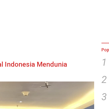
Pop
1
ial Indonesia Mendunia
2
3