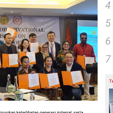
4
5
6
7
T
ikan keterlibatan generasi milenial, serta