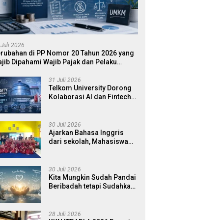
 Juli 2026
rubahan di PP Nomor 20 Tahun 2026 yang
jib Dipahami Wajib Pajak dan Pelaku
MKM
31 Juli 2026
Telkom University Dorong
Kolaborasi AI dan Fintech
dalam World AI Show &
Finance 2045
30 Juli 2026
Ajarkan Bahasa Inggris
dari sekolah, Mahasiswa
UB MMD 2026 Luncurkan E-
book Dwibahasa How to
Introduce Yourself di SDN 1
30 Juli 2026
Sumberngepoh
Kita Mungkin Sudah Pandai
Beribadah tetapi Sudahkah
Pandai Memanusiakan
Manusia?
28 Juli 2026