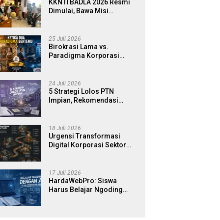
KKN ITBADLA 2026 Resmi
Dimulai, Bawa Misi
Pemberdayaan Desa
melalui Smart Village
Empowerment
25 Juli 2026
Birokrasi Lama vs.
Paradigma Korporasi
Publik: Implementasinya di
Kabupaten Banyuwangi
24 Juli 2026
5 Strategi Lolos PTN
Impian, Rekomendasi
Bimbel UTBK Terbaik untuk
Siswa SMA dan Gap Year
18 Juli 2026
Urgensi Transformasi
Digital Korporasi Sektor
Publik di Era Modern
17 Juli 2026
HardaWebPro: Siswa
Harus Belajar Ngoding
Menggunakan AI Sejak
Pendidikan Awal