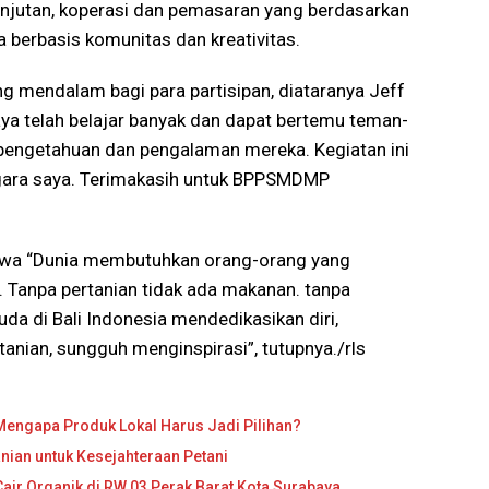
anjutan, koperasi dan pemasaran yang berdasarkan
ta berbasis komunitas dan kreativitas.
g mendalam bagi para partisipan, diataranya Jeff
aya telah belajar banyak dan dapat bertemu teman-
i pengetahuan dan pengalaman mereka. Kegiatan ini
ara saya. Terimakasih untuk BPPSMDMP
ahwa “Dunia membutuhkan orang-orang yang
. Tanpa pertanian tidak ada makanan. tanpa
da di Bali Indonesia mendedikasikan diri,
anian, sungguh menginspirasi”, tutupnya./rls
engapa Produk Lokal Harus Jadi Pilihan?
nian untuk Kesejahteraan Petani
ir Organik di RW 03 Perak Barat Kota Surabaya