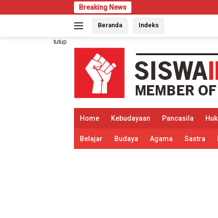
Langsung
Breaking News
Perubahan di PP
ke
Beranda
Indeks
konten
tutup
Home
Kebudayaan
Pancasila
Hu
Belajar
Budaya
Agama
Sastra