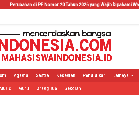
 Nomor 20 Tahun 2026 yang Wajib Dipahami Wajib Pajak dan Pelaku
kum
Agama
Sastra
Kesenian
Pendidikan
Lainnya
Murid
Guru
Orang Tua
Sekolah