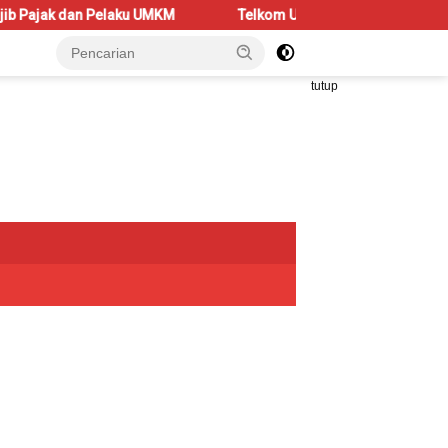
 UMKM
Telkom University Dorong Kolaborasi AI dan Fintech 
tutup